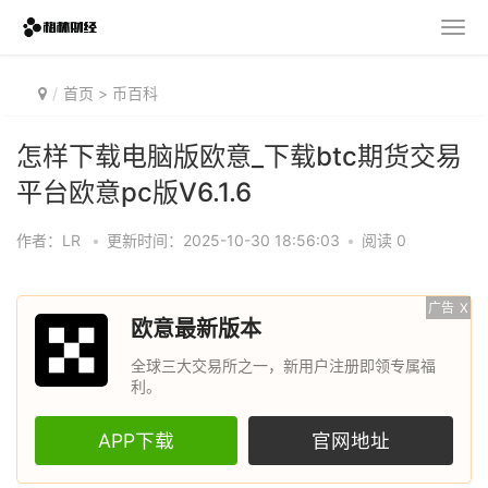
首页
>
币百科
怎样下载电脑版欧意_下载btc期货交易
平台欧意pc版V6.1.6
作者：LR
•
更新时间：2025-10-30 18:56:03
•
阅读 0
广告
X
欧意最新版本
全球三大交易所之一，新用户注册即领专属福
利。
APP下载
官网地址