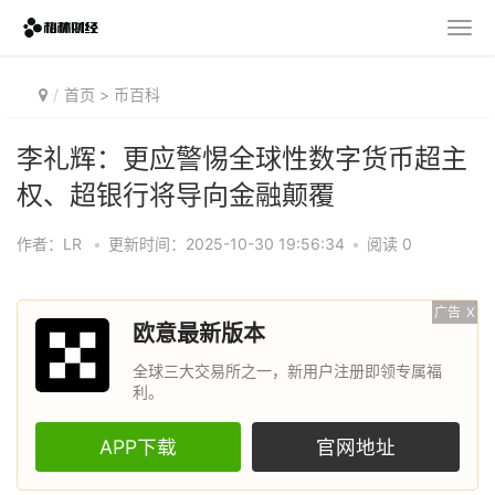
首页
>
币百科
李礼辉：更应警惕全球性数字货币超主
权、超银行将导向金融颠覆
作者：LR
•
更新时间：2025-10-30 19:56:34
•
阅读 0
广告
X
欧意最新版本
全球三大交易所之一，新用户注册即领专属福
利。
APP下载
官网地址