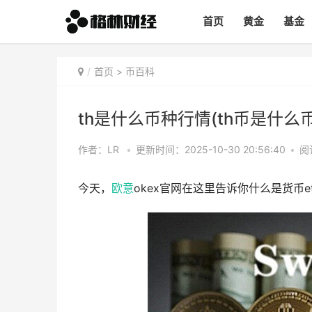
首页
黄金
基金
首页
>
币百科
th是什么币种行情(th币是什么币
作者：LR
•
更新时间：2025-10-30 20:56:40
•
阅
今天，
欧意
okex官网在这里告诉你什么是货币e