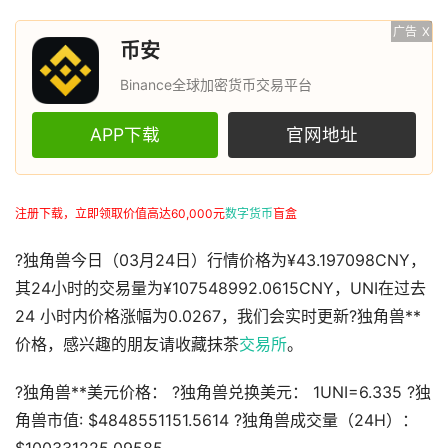
广告
X
币安
Binance全球加密货币交易平台
APP下载
官网地址
注册下载，立即领取价值高达60,000元
数字货币
盲盒
?️独角兽今日（03月24日）行情价格为¥43.197098CNY，
其24小时的交易量为¥107548992.0615CNY，UNI在过去
24 小时内价格涨幅为0.0267，我们会实时更新?️独角兽**
价格，感兴趣的朋友请收藏抹茶
交易所
。
?️独角兽**美元价格： ?️独角兽兑换美元： 1UNI=6.335 ?️独
角兽市值: $4848551151.5614 ?️独角兽成交量（24H）：