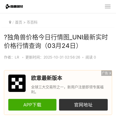
首页
>
币百科
?️独角兽价格今日行情图_UNI最新实时
价格行情查询（03月24日）
作者：LR
•
更新时间：2025-10-31 02:56:26
•
阅读 0
广告
X
欧意最新版本
全球三大交易所之一，新用户注册即领专属福
利。
APP下载
官网地址