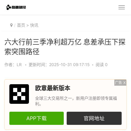
首页
>
快讯
六大行前三季净利超万亿 息差承压下探
索突围路径
作者：LR
•
更新时间：2025-10-31 09:17:15
•
阅读 0
广告
X
欧意最新版本
全球三大交易所之一，新用户注册即领专属福
利。
APP下载
官网地址