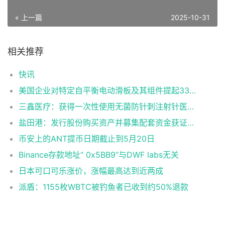
« 上一篇
2025-10-31
相关推荐
快讯
美国企业对特定自平衡电动滑板及其组件提起337调查申请
三鑫医疗：获得一次性使用无菌防针刺注射针医疗器械注册证
盐田港：发行股份购买资产并募集配套资金获证监会同意注册批复
币安上的ANT提币日期截止到5月20日
Binance存款地址“ 0x5BB9”与DWF labs无关
日本可口可乐涨价，涨幅最高达到近两成
派盾：1155枚WBTC被钓鱼者已收到约50%退款