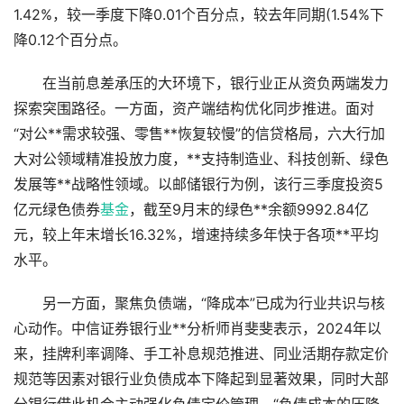
1.42%，较一季度下降0.01个百分点，较去年同期(1.54%下
降0.12个百分点。
在当前息差承压的大环境下，银行业正从资负两端发力
探索突围路径。一方面，资产端结构优化同步推进。面对
“对公**需求较强、零售**恢复较慢”的信贷格局，六大行加
大对公领域精准投放力度，**支持制造业、科技创新、绿色
发展等**战略性领域。以邮储银行为例，该行三季度投资5
亿元绿色债券
基金
，截至9月末的绿色**余额9992.84亿
元，较上年末增长16.32%，增速持续多年快于各项**平均
水平。
另一方面，聚焦负债端，“降成本”已成为行业共识与核
心动作。中信证券银行业**分析师肖斐斐表示，2024年以
来，挂牌利率调降、手工补息规范推进、同业活期存款定价
规范等因素对银行业负债成本下降起到显著效果，同时大部