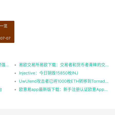
一览
-07-07
Glassnode：比特币投资者整体盈利能力仍然强劲，更大的波动即将到来
易欧交易所易欧下载：交易者和货币者青睐的交易平台
Injective：今日销毁15850枚INJ
UwUlend攻击者已将1000枚ETH转移到Tornado Cash
台
欧意易app最新版下载：新手注册认证欧意App下载操作教程