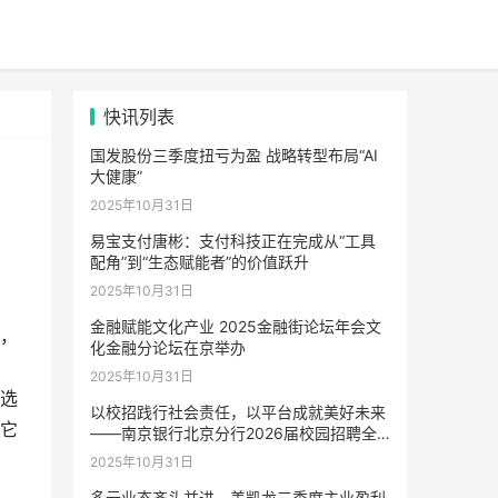
快讯列表
国发股份三季度扭亏为盈 战略转型布局“AI
大健康”
2025年10月31日
易宝支付唐彬：支付科技正在完成从“工具
配角”到“生态赋能者”的价值跃升
2025年10月31日
金融赋能文化产业 2025金融街论坛年会文
，
化金融分论坛在京举办
2025年10月31日
选
以校招践行社会责任，以平台成就美好未来
它
——南京银行北京分行2026届校园招聘全
面启动
2025年10月31日
多元业态齐头并进，美凯龙三季度主业盈利