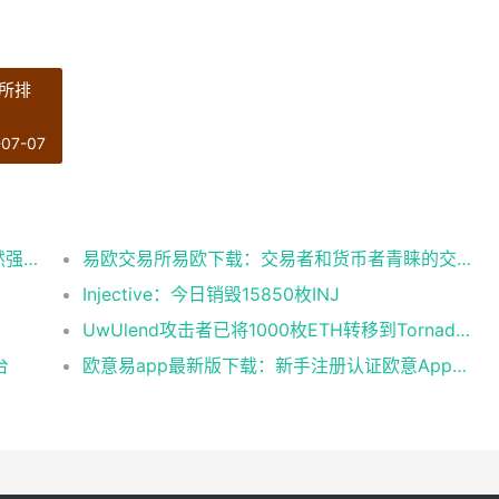
所排
-07-07
Glassnode：比特币投资者整体盈利能力仍然强劲，更大的波动即将到来
易欧交易所易欧下载：交易者和货币者青睐的交易平台
Injective：今日销毁15850枚INJ
UwUlend攻击者已将1000枚ETH转移到Tornado Cash
台
欧意易app最新版下载：新手注册认证欧意App下载操作教程