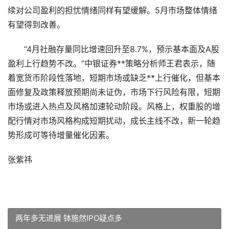
续对公司盈利的担忧情绪同样有望缓解。5月市场整体情绪
有望得到改善。
“4月社融存量同比增速回升至8.7%，预示基本面及A股
盈利上行趋势不改。”中银证券**策略分析师王君表示，随
着宽货币阶段性落地，短期市场或缺乏**上行催化，但基本
面修复及政策释放预期尚未证伪，市场下行风险有限，短期
市场或进入热点及风格加速轮动阶段。风格上，权重股的增
配行情对市场风格构成短期扰动，成长主线不改，新一轮趋
势形成可等待增量催化因素。
张紫祎
两年多无进展 钵施然IPO疑点多