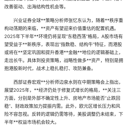
改善驱动、出海结构性机会等。
兴业证券全球**策略分析师张忆东认为，随着**秩序重
构动荡期的来临，**资产有望迎来价值重估的配置机遇。
2025年下半年**环境仍将呈现“东稳西荡”格局，A股市场有
望受益于**新秩序，表现出“指数稳、结构牛”特征，而港股
或将在**坚定巩固和提升香港**金融**地位的逻辑基础上，
走出长牛。具体到投资策略，战略性做多**资产，特别是拥
抱港股新时代，战术上稳扎稳打、攻防兼备。
西部证券宏观**分析师边泉水则在中期策略会上指出，
展望2025年，**经济仍处于修复式增长的格局，**关注三
方面，分别是外部不确定性上升、房地产市场能否“止跌回
稳”、财政政策加力提振内需。此外，欧元区增长压力和风
险不容忽视。反转的逻辑仍需等待，美股调整仍未结束，下
半年**权益市场机会较大。