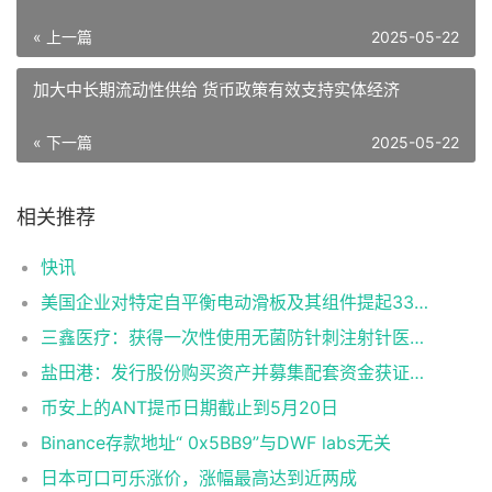
« 上一篇
2025-05-22
加大中长期流动性供给 货币政策有效支持实体经济
« 下一篇
2025-05-22
相关推荐
快讯
美国企业对特定自平衡电动滑板及其组件提起337调查申请
三鑫医疗：获得一次性使用无菌防针刺注射针医疗器械注册证
盐田港：发行股份购买资产并募集配套资金获证监会同意注册批复
币安上的ANT提币日期截止到5月20日
Binance存款地址“ 0x5BB9”与DWF labs无关
日本可口可乐涨价，涨幅最高达到近两成