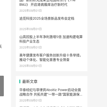
BMJ》 开启肾病瘙痒治疗新时代
2025年09月01日
追觅科技2025全场景新品发布会定档
2025年09月01日
山高控股上半年净利激增5倍 加速构建电算
科技产业生态
长
2025年09月01日
美年健康发布客户服务创新升级十条举措，
推动个体化、智能化普惠专业筛查
2025年09月01日
最新文章
华泰经纪与菲律宾Aboitiz Power启动全面
2
战略合作 共拓共建“一带一路”国家能源保险
市场合作新路径
2025年09月01日