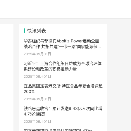
快讯列表
华泰经纪与菲律宾Aboitiz Power启动全面
战略合作 共拓共建“一带一路”国家能源保险
市场合作新路径
2025年09月01日
习近平：上海合作组织日益成为全球治理体
系建设和改革的积极推动力量
2025年09月01日
4
宜品集团递表港交所 特医食品年复合增速超
200%
2025年09月01日
铁路暑运收官：累计发送9.43亿人次同比增
4.7%创新高
2025年09月01日
国产新药研究成果登陆国际顶刊《The