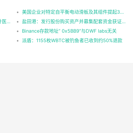
美国企业对特定自平衡电动滑板及其组件提起337调查申请
三鑫医疗：获得一次性使用无菌防针刺注射针医疗器械注册证
盐田港：发行股份购买资产并募集配套资金获证监会同意注册批复
Binance存款地址“ 0x5BB9”与DWF labs无关
派盾：1155枚WBTC被钓鱼者已收到约50%退款