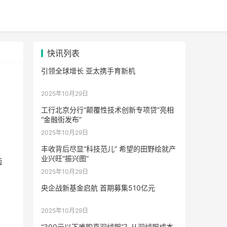
快讯列表
引领全球增长 亚太携手育新机
2025年10月29日
工行北京分行“颠覆性技术创新专项贷”亮相
“金融街发布”
2025年10月29日
丰收背后尽显“科技范儿” 希望的田野绘就产
业兴旺“振兴图”
击
2025年10月29日
央企战新基金启航 首期募集510亿元
2025年10月29日
“300元以下难购真羽绒服”？从羽绒服成本