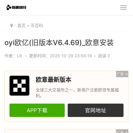
首页
>
币百科
oyi欧亿(旧版本V6.4.69)_欧意安装
作者：LR
•
更新时间：2025-10-29 23:56:19
•
阅读 0
广告
X
欧意最新版本
全球三大交易所之一，新用户注册即领专属福
利。
APP下载
官网地址
广告
X