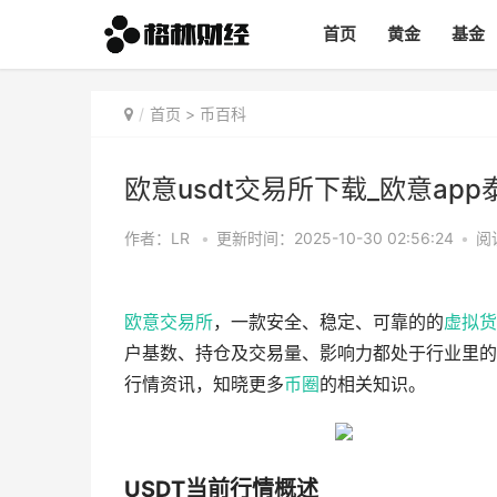
首页
黄金
基金
首页
>
币百科
欧意usdt交易所下载_欧意app泰
作者：LR
•
更新时间：2025-10-30 02:56:24
•
阅
欧意
交易所
，一款安全、稳定、可靠的的
虚拟货
户基数、持仓及交易量、影响力都处于行业里的
行情资讯，知晓更多
币圈
的相关知识。
USDT当前行情概述