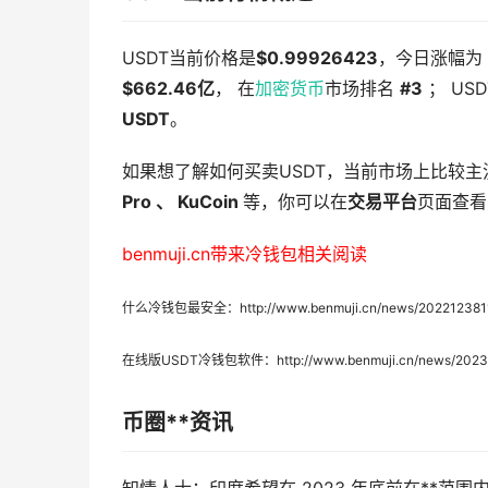
USDT当前价格是
$0.99926423
，今日涨幅为
$662.46亿
， 在
加密货币
市场排名
#3
； US
USDT
。
如果想了解如何买卖USDT，当前市场上比较
Pro 、
KuCoin
等，你可以在
交易平台
页面查看
benmuji.cn带来冷钱包相关阅读
什么冷钱包最安全：http://www.benmuji.cn/news/2022123811
在线版USDT冷钱包软件：http://www.benmuji.cn/news/20230
币圈**资讯