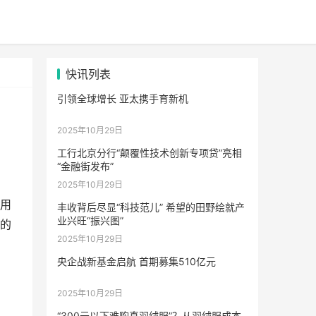
快讯列表
引领全球增长 亚太携手育新机
2025年10月29日
工行北京分行“颠覆性技术创新专项贷”亮相
“金融街发布”
2025年10月29日
、用
丰收背后尽显“科技范儿” 希望的田野绘就产
业兴旺“振兴图”
*的
2025年10月29日
央企战新基金启航 首期募集510亿元
2025年10月29日
“300元以下难购真羽绒服”？从羽绒服成本