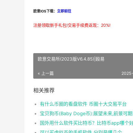
欧意IOS下载：
立即前往
注册领取新手礼包!交易手续费返现：20%!
欧意交易所(2023版V6.4.85)|殴易
« 上一篇
2025
相关推荐
有什么币圈的看盘软件 币圈十大交易平台
宝贝狗币(Baby Doge币):展望未来,前景可期
国外用什么软件买比特币？比特币app哪个
可以买虚拟币的手机软件 分别是哪几个