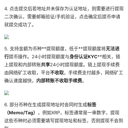
4. 点击提交后若地址并未保存为认证地址，则需要进行提现
二次确认，需要邮箱验证/手机验证，点击确定后提币申请
就提交成功了。
5. 支持金额为币种**提现额度，低于**提现额度将
无法进
行
提币操作。24小时提现额度与
身份认证KYC
**相关，链
上提现和内部转账
共享
24小时提现额度。链上提现手续费
由网络矿工收取，平台
不收取
，手续费支付越多，网络矿工
确认速度越快，
内部转账不收取手续费
。
6. 部分币种在生成提现地址时会同时生成
标签
（Memo/Tag）
，例如XRP，标签通常是一串数字，提现
这些币种时必须需要填写提现地址和标签，否则提现不会到