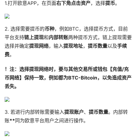
1.打开欧意APP，在页面
右下角点击资产
，选择
提币
。
2. 选择需要提币的
币种
，例如BTC，选择提币方式，目前
平台支持
链上提现
和
内部转账
两种提币方式，链上提现需要
选择并确定
提现网络
，输入
提现地址
，
提币数量
以及
手续
费
。
！注：选择提现网络时，要与其他交易所或钱包【充值/充
币网络】保持一致，例如都为BTC-Bitcoin，
以免造成资产
丢失
。
3. 若进行内部转账需要输入
提现账户
、
提币数量
。内部转
账
**
同为欧意平台用户之间进行操作。