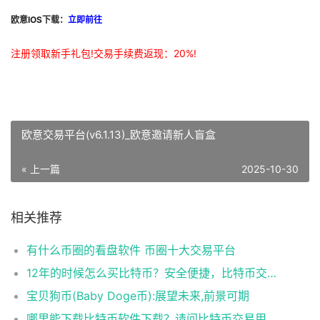
欧意IOS下载：
立即前往
注册领取新手礼包!交易手续费返现：20%!
欧意交易平台(v6.1.13)_欧意邀请新人盲盒
« 上一篇
2025-10-30
相关推荐
有什么币圈的看盘软件 币圈十大交易平台
12年的时候怎么买比特币？安全便捷，比特币交易首选
宝贝狗币(Baby Doge币):展望未来,前景可期
哪里能下载比特币软件下载？请问比特币交易用什么软件