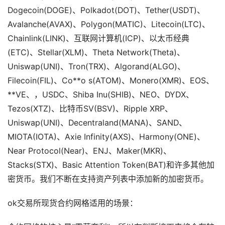
Dogecoin(DOGE)、Polkadot(DOT)、Tether(USDT)、
Avalanche(AVAX)、Polygon(MATIC)、Litecoin(LTC)、
Chainlink(LINK)、互联网计算机(ICP)、以太币经典
(ETC)、Stellar(XLM)、Theta Network(Theta)、
Uniswap(UNI)、Tron(TRX)、Algorand(ALGO)、
Filecoin(FIL)、Co**o s(ATOM)、Monero(XMR)、EOS、
**VE、，USDC、Shiba Inu(SHIB)、NEO、DYDX、
Tezos(XTZ)、比特币SV(BSV)、Ripple XRP、
Uniswap(UNI)、Decentraland(MANA)、SAND、
MIOTA(IOTA)、Axie Infinity(AXS)、Harmony(ONE)、
Near Protocol(Near)、ENJ、Maker(MKR)、
Stacks(STX)、Basic Attention Token(BAT)和许多其他加
密货币。我们不断在支持资产列表中添加新的加密货币。
ok交易所现货合约网格适用的场景：