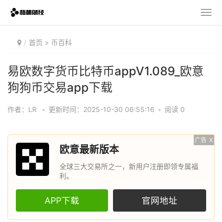
首页
>
币百科
易欧数字货币比特币appV1.089_欧意
狗狗币交易app下载
作者：LR
•
更新时间：2025-10-30 06:55:16
•
阅读 0
广告
X
欧意最新版本
全球三大交易所之一，新用户注册即领专属福
利。
APP下载
官网地址