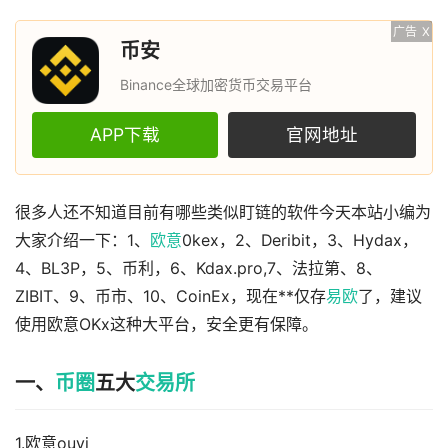
广告
X
币安
Binance全球加密货币交易平台
APP下载
官网地址
很多人还不知道目前有哪些类似盯链的软件今天本站小编为
大家介绍一下：1、
欧意
0kex，2、Deribit，3、Hydax，
4、BL3P，5、币利，6、Kdax.pro,7、法拉第、8、
ZIBIT、9、币市、10、CoinEx，现在**仅存
易欧
了，建议
使用欧意OKx这种大平台，安全更有保障。
一、
币圈
五大
交易所
1.欧意ouyi