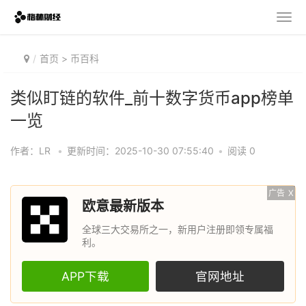
首页
>
币百科
类似盯链的软件_前十数字货币app榜单
一览
作者：LR
•
更新时间：2025-10-30 07:55:40
•
阅读 0
广告
X
欧意最新版本
全球三大交易所之一，新用户注册即领专属福
利。
APP下载
官网地址