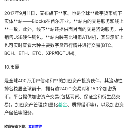
2017年9月11日，宣布旗下**家、也是全球**数字货币线下
实体**站——Blocks在首尔开业。**站内的交易服务和线上
**一致，此外，线下**站还提供面对面的交易咨询服务，并
销售USB硬件钱包。**站内装有比特币ATM机，其显示屏上
也可实时查看六种主要数字货币行情并进行交易(BTC、
BCH、ETH、ETC、XPR和QTUM)。
10.币霸
是全球400万用户信赖和**的加密资产投资伙伴，其流动性
排名稳居全球前十，拥有逾240个交易对和150个加密货
币。平台提供加密资产交易(包括现货、保证金和衍生品交
易)，加密资产管理(如量化
基金
、质押借币等)，以及加密资
产储值等服务。
欧意安卓下载：
立即前往