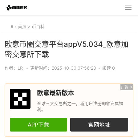
首页
>
币百科
欧意币圈交意平台appV5.034_欧意加
密交意所下载
作者：LR
•
更新时间：2025-10-30 07:56:28
•
阅读 0
广告
X
欧意最新版本
全球三大交易所之一，新用户注册即领专属福
利。
APP下载
官网地址