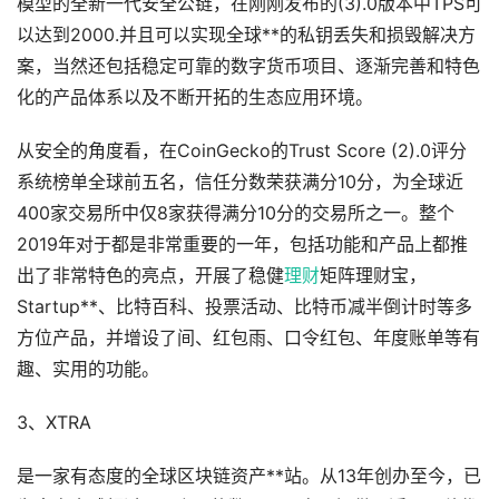
模型的全新一代安全公链，在刚刚发布的(3).0版本中TPS可
以达到2000.并且可以实现全球**的私钥丢失和损毁解决方
案，当然还包括稳定可靠的数字货币项目、逐渐完善和特色
化的产品体系以及不断开拓的生态应用环境。
从安全的角度看，在CoinGecko的Trust Score (2).0评分
系统榜单全球前五名，信任分数荣获满分10分，为全球近
400家交易所中仅8家获得满分10分的交易所之一。整个
2019年对于都是非常重要的一年，包括功能和产品上都推
出了非常特色的亮点，开展了稳健
理财
矩阵理财宝，
Startup**、比特百科、投票活动、比特币减半倒计时等多
方位产品，并增设了间、红包雨、口令红包、年度账单等有
趣、实用的功能。
3、XTRA
是一家有态度的全球区块链资产**站。从13年创办至今，已