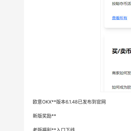
欧意OKX**版本6.1.48已发布到官网
新版奖励**
老版福利**入口下线