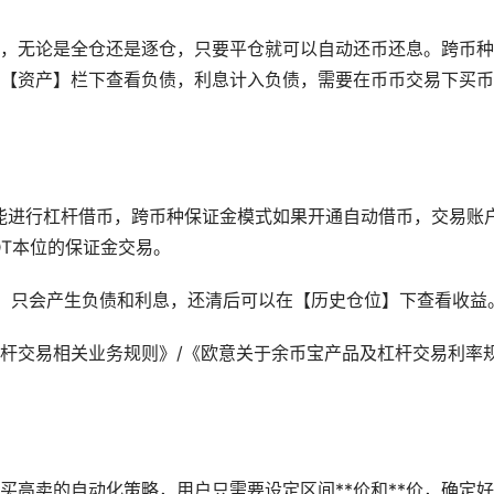
，无论是全仓还是逐仓，只要平仓就可以自动还币还息。跨币种
【资产】栏下查看负债，利息计入负债，需要在币币交易下买币
债。
能进行杠杆借币，跨币种保证金模式如果开通自动借币，交易账
DT本位的保证金交易。
，只会产生负债和利息，还清后可以在【历史仓位】下查看收益
杆交易相关业务规则》/《欧意关于余币宝产品及杠杆交易利率
买高卖的自动化策略，用户只需要设定区间**价和**价，确定