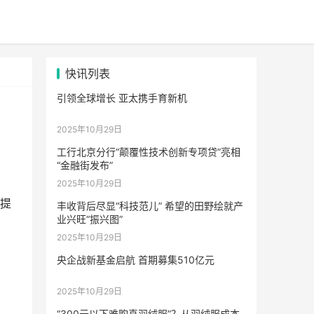
快讯列表
引领全球增长 亚太携手育新机
2025年10月29日
工行北京分行“颠覆性技术创新专项贷”亮相
“金融街发布”
2025年10月29日
提
丰收背后尽显“科技范儿” 希望的田野绘就产
业兴旺“振兴图”
2025年10月29日
央企战新基金启航 首期募集510亿元
2025年10月29日
“300元以下难购真羽绒服”？从羽绒服成本