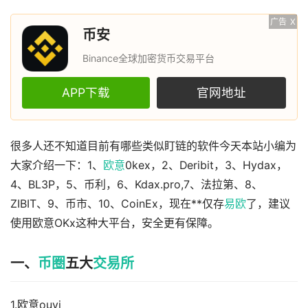
广告
X
币安
Binance全球加密货币交易平台
APP下载
官网地址
很多人还不知道目前有哪些类似盯链的软件今天本站小编为
大家介绍一下：1、
欧意
0kex，2、Deribit，3、Hydax，
4、BL3P，5、币利，6、Kdax.pro,7、法拉第、8、
ZIBIT、9、币市、10、CoinEx，现在**仅存
易欧
了，建议
使用欧意OKx这种大平台，安全更有保障。
一、
币圈
五大
交易所
1.欧意ouyi