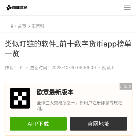
首页
>
币百科
类似盯链的软件_前十数字货币app榜单
一览
作者：LR
•
更新时间：2025-10-30 05:56:00
•
阅读 0
广告
X
欧意最新版本
全球三大交易所之一，新用户注册即领专属福
利。
APP下载
官网地址