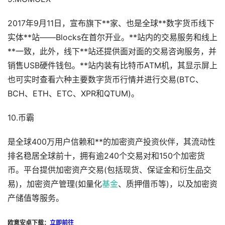
2017年9月11日，宣布旗下**家、也是全球**数字货币线下
实体**站——Blocks在首尔开业。**站内的交易服务和线上
**一致，此外，线下**站还提供面对面的交易咨询服务，并
销售USB硬件钱包。**站内装有比特币ATM机，其显示屏上
也可实时查看六种主要数字货币行情并进行交易(BTC、
BCH、ETH、ETC、XPR和QTUM)。
10.币霸
是全球400万用户信赖和**的加密资产投资伙伴，其流动性
排名稳居全球前十，拥有逾240个交易对和150个加密货
币。平台提供加密资产交易(包括现货、保证金和衍生品交
易)，加密资产管理(如量化
基金
、质押借币等)，以及加密资
产储值等服务。
欧意安卓下载：
立即前往